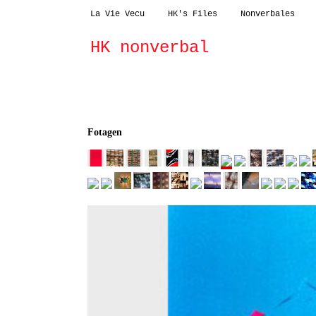
La Vie Vecu
HK's Files
Nonverbales
HK nonverbal
fotagen
dreidimensionales
outdoor
Fotagen