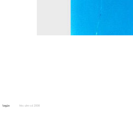
hks ulm-cd 2008
login