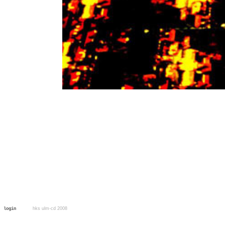
hks ulm-cd 2008
login