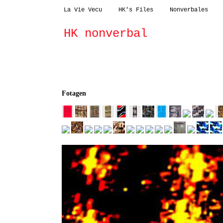
La Vie Vecu
HK's Files
Nonverbales
HK nonverbal
fotagen
dreidimensionales
outdoor
Fotagen